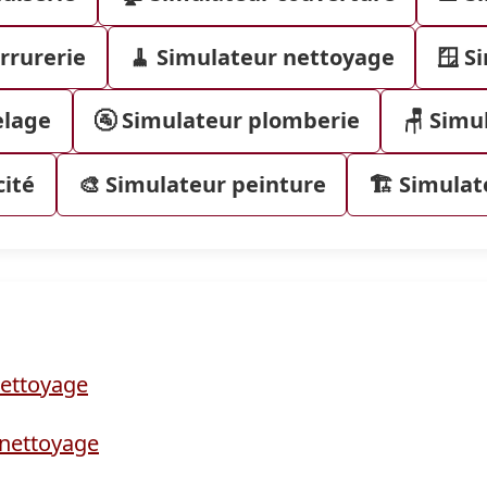
rrurerie
🧹 Simulateur nettoyage
🪟 S
elage
🚰 Simulateur plomberie
🪑 Simu
cité
🎨 Simulateur peinture
🏗️ Simula
nettoyage
 nettoyage