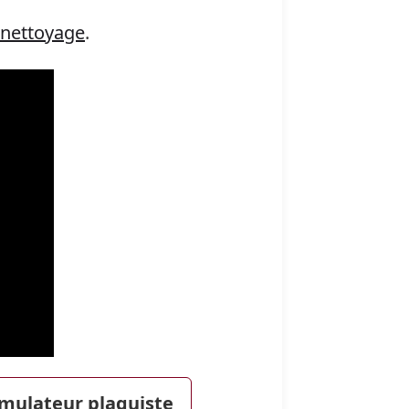
 nettoyage
.
imulateur plaquiste