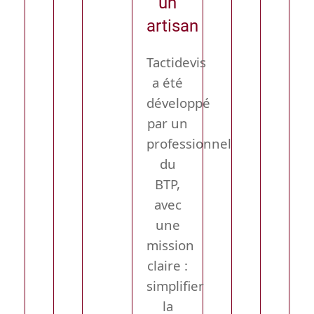
un
artisan
Tactidevis
a été
développé
par un
professionnel
du
BTP,
avec
une
mission
claire :
simplifier
la