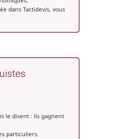
gonomiques.
rée dans Tactidevis, vous
quistes
s le disent : ils gagnent
s particuliers.