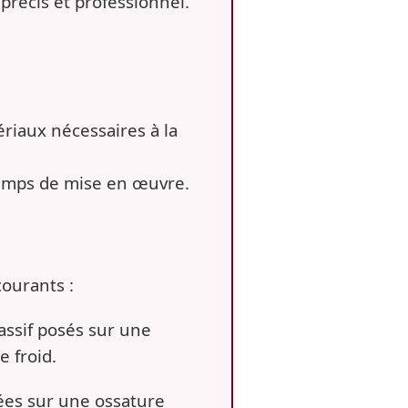
précis et professionnel.
ériaux nécessaires à la
 temps de mise en œuvre.
courants :
ssif posés sur une
e froid.
xées sur une ossature