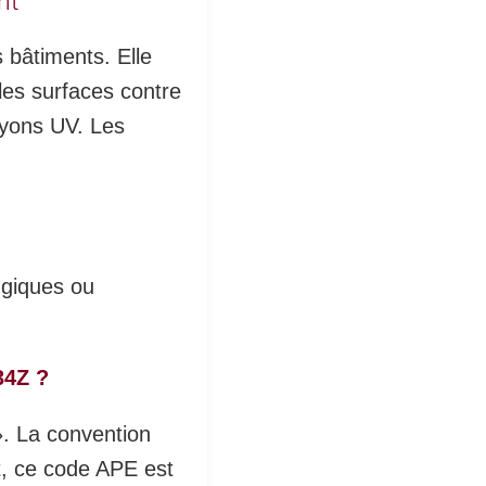
nt
s bâtiments. Elle
les surfaces contre
ayons UV. Les
ngiques ou
34Z ?
». La convention
nt, ce code APE est