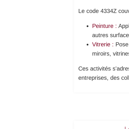
Le code 4334Z couvr
Peinture :
Appl
autres surfaces
Vitrerie :
Pose,
miroirs, vitrin
Ces activités s'adre
entreprises, des col