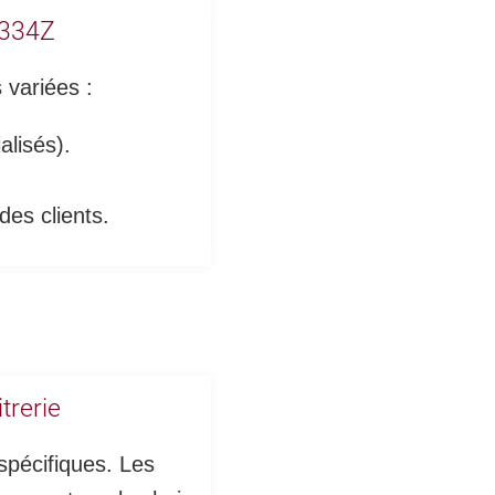
4334Z
variées :
alisés).
es clients.
trerie
spécifiques. Les