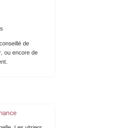
és
conseillé de
ur, ou encore de
ent.
rmance
elle. Les vitriers