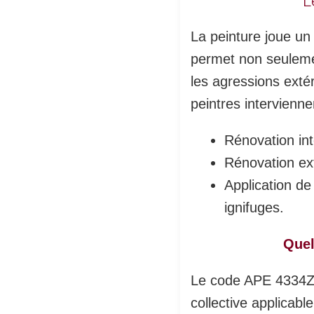
L
La peinture joue un 
permet non seulemen
les agressions exté
peintres intervienne
Rénovation int
Rénovation ext
Application de
ignifuges.
Quel
Le code APE 4334Z c
collective applicabl