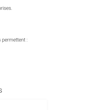
rises.
s permettent :
s