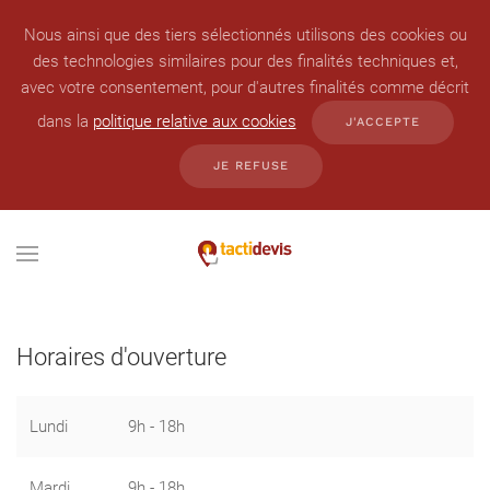
Nous ainsi que des tiers sélectionnés utilisons des cookies ou
des technologies similaires pour des finalités techniques et,
avec votre consentement, pour d'autres finalités comme décrit
dans la
politique relative aux cookies
J'ACCEPTE
JE REFUSE
Horaires d'ouverture
Lundi
9h - 18h
Mardi
9h - 18h