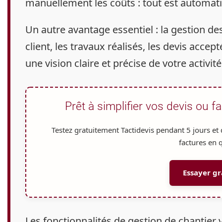
manuellement les coûts : tout est automatis
Un autre avantage essentiel : la gestion des
client, les travaux réalisés, les devis accep
une vision claire et précise de votre activité
Prêt à simplifier vos devis ou fa
Testez gratuitement Tactidevis pendant
5 jours
et 
factures en q
Essayer g
Les fonctionnalités de gestion de chantier