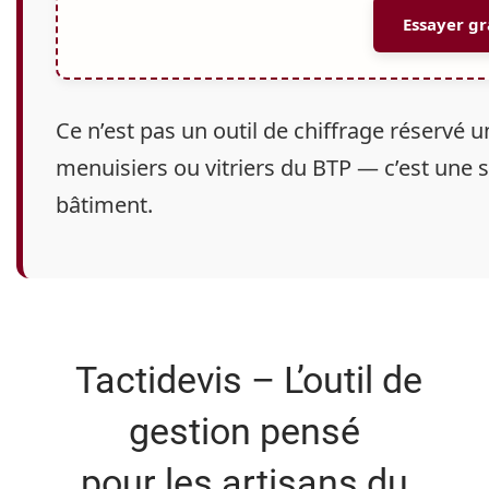
Essayer g
Ce n’est pas un outil de chiffrage réservé
menuisiers ou vitriers du BTP
— c’est une s
bâtiment.
Tactidevis – L’outil de
gestion pensé
pour les artisans du